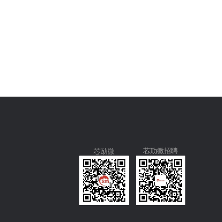
芯劢微招聘
芯劢微