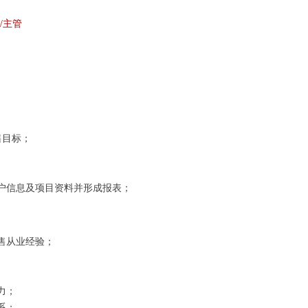
/主管
售目标；
户信息及项目资料并形成报表；
售从业经验；
力；
系；