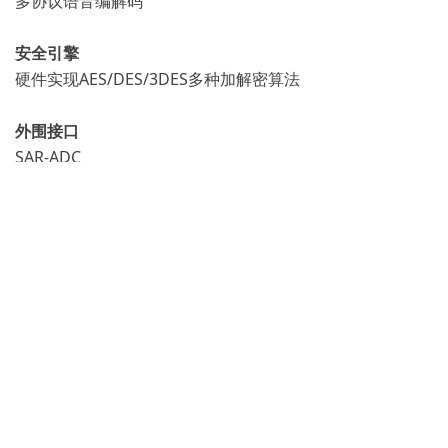
多协议语音编解码
安全引擎
硬件实现AES/DES/3DES多种加解密算法
外围接口
SAR-ADC
UART
IIC
PWM
红外遥控输入
SDIO2.0
网络接口
百兆网络RMII接口
封装
QFN96 10mmx10mm